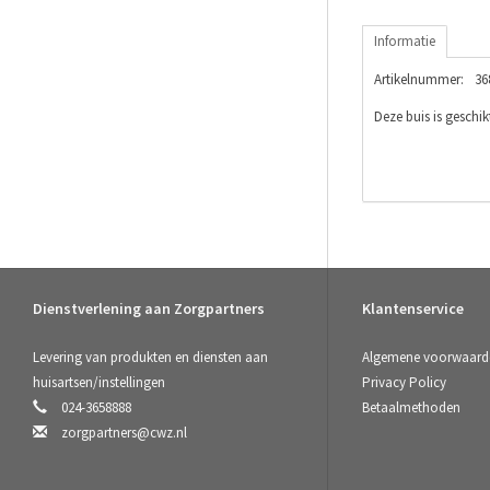
Informatie
Artikelnummer:
36
Deze buis is geschi
Dienstverlening aan Zorgpartners
Klantenservice
Levering van produkten en diensten aan
Algemene voorwaard
huisartsen/instellingen
Privacy Policy
024-3658888
Betaalmethoden
zorgpartners@cwz.nl