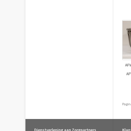
AFV
AF
Pagin
Dienstverlening aan Zorgpartners
Klan