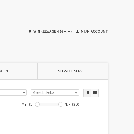
WINKELWAGEN (€--,--)
MIJN ACCOUNT
NGEN ?
STIKSTOF SERVICE
Min: €
0
Max: €
200