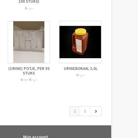
100 STUKS)
€--,--
(URINE) POTJE, PER 50
URINEBOKAAL 3,0L
STUKS
€--,--
€--,--
€--,--
1
2
Mijn account