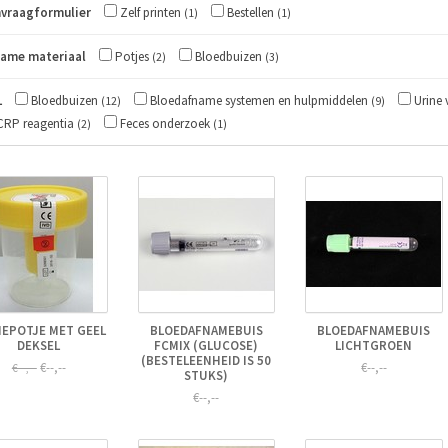
vraagformulier
Zelf printen
Bestellen
(1)
(1)
ame materiaal
Potjes
Bloedbuizen
(2)
(3)
L
Bloedbuizen
Bloedafname systemen en hulpmiddelen
Urine 
(12)
(9)
RP reagentia
Feces onderzoek
(2)
(1)
NEPOTJE MET GEEL
BLOEDAFNAMEBUIS
BLOEDAFNAMEBUIS
DEKSEL
FCMIX (GLUCOSE)
LICHTGROEN
(BESTELEENHEID IS 50
€--,--
€--,--
€--,--
STUKS)
€--,--