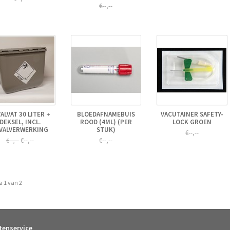
€--,--
ALVAT 30 LITER +
BLOEDAFNAMEBUIS
VACUTAINER SAFETY-
DEKSEL, INCL.
ROOD (4ML) (PER
LOCK GROEN
VALVERWERKING
STUK)
€--,--
€--,--
€--,--
€--,--
a 1 van 2
tenservice