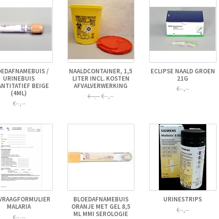
EDAFNAMEBUIS /
NAALDCONTAINER, 1,5
ECLIPSE NAALD GROEN
URINEBUIS
LITER INCL. KOSTEN
21G
NTITATIEF BEIGE
AFVALVERWERKING
€--,--
(4ML)
€--,--
€--,--
€--,--
VRAAGFORMULIER
BLOEDAFNAMEBUIS
URINESTRIPS
MALARIA
ORANJE MET GEL 8,5
€--,--
ML MMI SEROLOGIE
€--,--