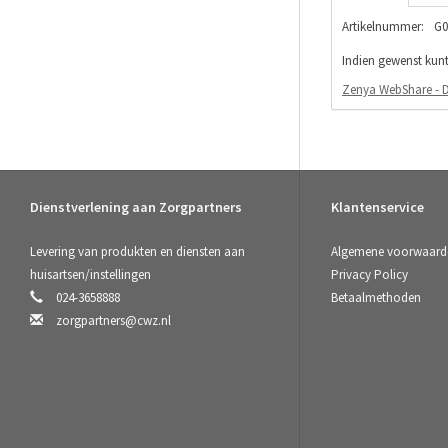
Artikelnummer:
G0
Indien gewenst kunt 
Zenya WebShare - D
Dienstverlening aan Zorgpartners
Klantenservice
Levering van produkten en diensten aan
Algemene voorwaard
huisartsen/instellingen
Privacy Policy
024-3658888
Betaalmethoden
zorgpartners@cwz.nl