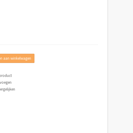
n aan winkelwagen
 product
evoegen
rgelijken