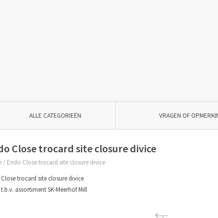
ALLE CATEGORIEËN
VRAGEN OF OPMERKI
o Close trocard site closure divice
e
/
Endo Close trocard site closure divice
Close trocard site closure divice
 t.b.v. assortiment SK-Meerhof Mill
€--,--