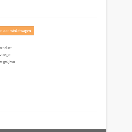
n aan winkelwagen
 product
evoegen
rgelijken