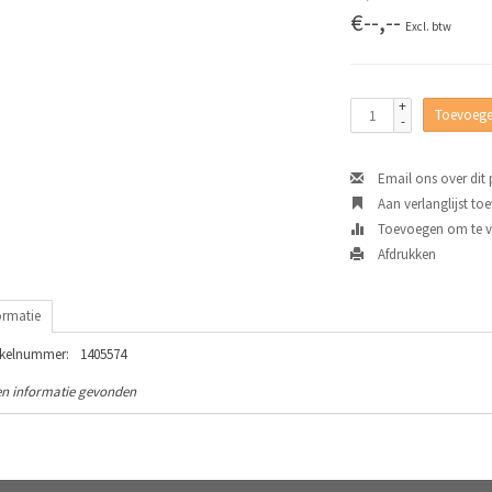
€--,--
Excl. btw
+
Toevoege
-
Email ons over dit
Aan verlanglijst to
Toevoegen om te ve
Afdrukken
ormatie
ikelnummer:
1405574
n informatie gevonden