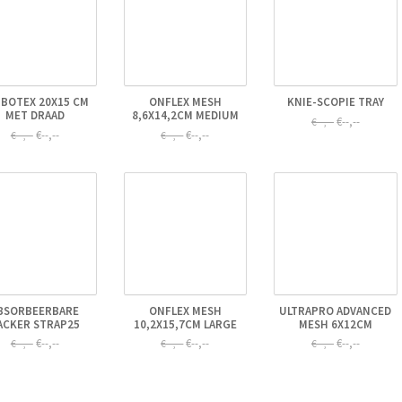
BOTEX 20X15 CM
ONFLEX MESH
KNIE-SCOPIE TRAY
MET DRAAD
8,6X14,2CM MEDIUM
€--,--
€--,--
€--,--
€--,--
€--,--
€--,--
BSORBEERBARE
ONFLEX MESH
ULTRAPRO ADVANCED
ACKER STRAP25
10,2X15,7CM LARGE
MESH 6X12CM
€--,--
€--,--
€--,--
€--,--
€--,--
€--,--